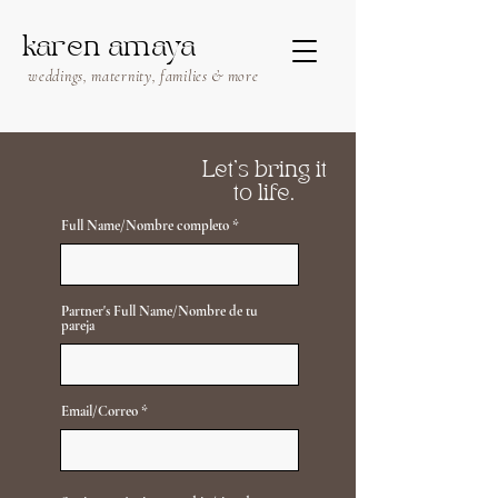
karen amaya
weddings, maternity, families & more
Let’s bring it
to life.
Full Name/Nombre completo
Partner's Full Name/Nombre de tu
pareja
Email/Correo